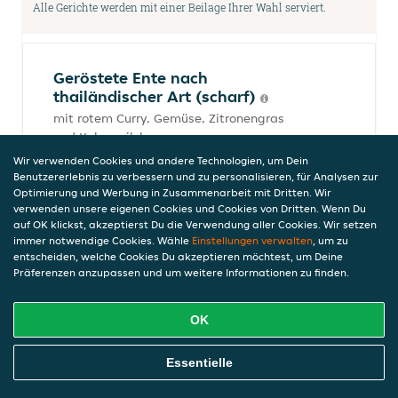
Alle Gerichte werden mit einer Beilage Ihrer Wahl serviert.
Geröstete Ente nach
thailändischer Art (scharf)
mit rotem Curry, Gemüse, Zitronengras
und Kokosmilch
15,50 €
Wir verwenden Cookies und andere Technologien, um Dein
inkl. Pfand (0,00 €)
Benutzererlebnis zu verbessern und zu personalisieren, für Analysen zur
Optimierung und Werbung in Zusammenarbeit mit Dritten. Wir
verwenden unsere eigenen Cookies und Cookies von Dritten. Wenn Du
auf OK klickst, akzeptierst Du die Verwendung aller Cookies. Wir setzen
immer notwendige Cookies. Wähle
Einstellungen verwalten
, um zu
Geröstete Ente Chop Suey
entscheiden, welche Cookies Du akzeptieren möchtest, um Deine
15,50 €
Präferenzen anzupassen und um weitere Informationen zu finden.
inkl. Pfand (0,00 €)
OK
Online Essen Bestellen
Geröstete Ente mit Mandeln
Essentielle
15,50 €