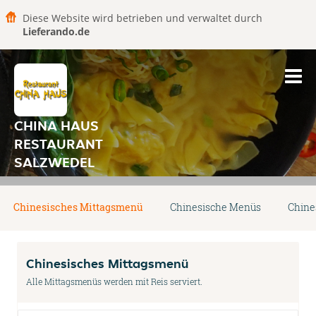
Diese Website wird betrieben und verwaltet durch
Lieferando.de
CHINA HAUS
RESTAURANT
SALZWEDEL
Chinesisches Mittagsmenü
Chinesische Menüs
Chine
Chinesisches Mittagsmenü
Alle Mittagsmenüs werden mit Reis serviert.